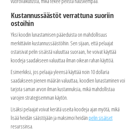
vuorovaikutusta, mikä tekee pelistä hauskempaa.
Kustannussäästöt verrattuna suoriin
ostoihin
Yksi koodin lunastamisen pääeduista on mahdollisuus
merkittäviin kustannussäästöihin. Sen sijaan, että pelaajat
ostaisivat pelin sisäistä valuuttaa suoraan, he voivat käyttää
koodeja saadakseen valuuttaa ilman oikean rahan käyttöä.
Esimerkiksi, jos pelaaja yleensä käyttää noin 10 dollaria
saadakseen pienen määrän valuuttaa, koodien lunastaminen voi
tarjota saman arvon ilman kustannuksia, mikä mahdollistaa
varojen strategisemman käytön.
Lisäksi pelaajat voivat kerätä useita koodeja ajan myötä, mikä
lisää heidän säästöjään ja maksimoi heidän
pelin sisäiset
resurssinsa.