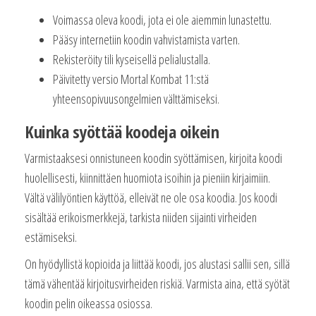
Voimassa oleva koodi, jota ei ole aiemmin lunastettu.
Pääsy internetiin koodin vahvistamista varten.
Rekisteröity tili kyseisellä pelialustalla.
Päivitetty versio Mortal Kombat 11:stä
yhteensopivuusongelmien välttämiseksi.
Kuinka syöttää koodeja oikein
Varmistaaksesi onnistuneen koodin syöttämisen, kirjoita koodi
huolellisesti, kiinnittäen huomiota isoihin ja pieniin kirjaimiin.
Vältä välilyöntien käyttöä, elleivät ne ole osa koodia. Jos koodi
sisältää erikoismerkkejä, tarkista niiden sijainti virheiden
estämiseksi.
On hyödyllistä kopioida ja liittää koodi, jos alustasi sallii sen, sillä
tämä vähentää kirjoitusvirheiden riskiä. Varmista aina, että syötät
koodin pelin oikeassa osiossa.