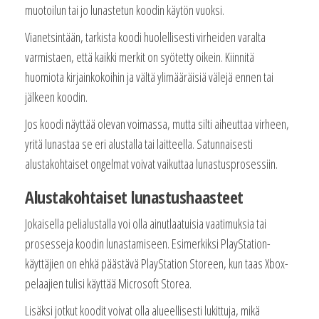
muotoilun tai jo lunastetun koodin käytön vuoksi.
Vianetsintään, tarkista koodi huolellisesti virheiden varalta
varmistaen, että kaikki merkit on syötetty oikein. Kiinnitä
huomiota kirjainkokoihin ja vältä ylimääräisiä välejä ennen tai
jälkeen koodin.
Jos koodi näyttää olevan voimassa, mutta silti aiheuttaa virheen,
yritä lunastaa se eri alustalla tai laitteella. Satunnaisesti
alustakohtaiset ongelmat voivat vaikuttaa lunastusprosessiin.
Alustakohtaiset lunastushaasteet
Jokaisella pelialustalla voi olla ainutlaatuisia vaatimuksia tai
prosesseja koodin lunastamiseen. Esimerkiksi PlayStation-
käyttäjien on ehkä päästävä PlayStation Storeen, kun taas Xbox-
pelaajien tulisi käyttää Microsoft Storea.
Lisäksi jotkut koodit voivat olla alueellisesti lukittuja, mikä