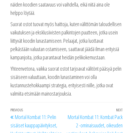
näiden koodien saatavuus voi vaihdella, eikä niitä aina ole
helppo löytää.
Suorat ostot tuovat myös haittoja, kuten välittömän taloudellisen
vaikutuksen ja eksklusiivisten palkintojen puutteen, jotka usein
liittyvät koodin lunastamiseen. Pelaajat, jotka luottavat
pelkästään valuutan ostamiseen, saattavat jäädä ilman erityisiä
kampanjoita, jotka parantavat heidän pelikokemustaan.
Yhteenvetona, vaikka suorat ostot tarjoavat välitönt pääsyä pelin
sisäiseen valuuttaan, koodin lunastaminen voi olla
kustannustehokkaampi strategia, erityisesti niille, jotka ovat
valmiita etsimään mainostarjouksia.
Post
Previous
PREVIOUS
NEXT
Next
Mortal Kombat 11: Pelin
Mortal Kombat 11: Kombat Pack
navigation
Post
Post
sisäiset kauppapäivitykset,
2 -ominaisuudet, oikeuden