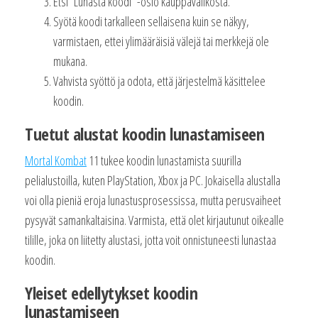
Etsi “Lunasta koodi” -osio kauppavalikosta.
Syötä koodi tarkalleen sellaisena kuin se näkyy,
varmistaen, ettei ylimääräisiä välejä tai merkkejä ole
mukana.
Vahvista syöttö ja odota, että järjestelmä käsittelee
koodin.
Tuetut alustat koodin lunastamiseen
Mortal Kombat
11 tukee koodin lunastamista suurilla
pelialustoilla, kuten PlayStation, Xbox ja PC. Jokaisella alustalla
voi olla pieniä eroja lunastusprosessissa, mutta perusvaiheet
pysyvät samankaltaisina. Varmista, että olet kirjautunut oikealle
tilille, joka on liitetty alustasi, jotta voit onnistuneesti lunastaa
koodin.
Yleiset edellytykset koodin
lunastamiseen