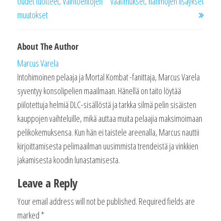
Uudet tuotteet, Vaihtoehtojen
vaatimukset, hahmojen lisäykset
muutokset
About The Author
Marcus Varela
Intohimoinen pelaaja ja Mortal Kombat -fanittaja, Marcus Varela
syventyy konsolipelien maailmaan. Hänellä on taito löytää
piilotettuja helmiä DLC-sisällöstä ja tarkka silmä pelin sisäisten
kauppojen vaihteluille, mikä auttaa muita pelaajia maksimoimaan
pelikokemuksensa. Kun hän ei taistele areenalla, Marcus nauttii
kirjoittamisesta pelimaailman uusimmista trendeistä ja vinkkien
jakamisesta koodin lunastamisesta.
Leave a Reply
Your email address will not be published.
Required fields are
marked
*