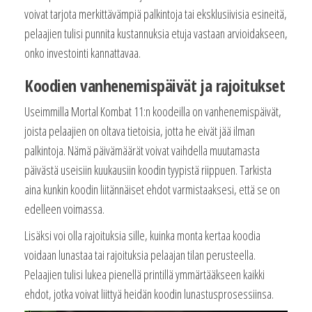
voivat tarjota merkittävämpiä palkintoja tai eksklusiivisia esineitä,
pelaajien tulisi punnita kustannuksia etuja vastaan arvioidakseen,
onko investointi kannattavaa.
Koodien vanhenemispäivät ja rajoitukset
Useimmilla Mortal Kombat 11:n koodeilla on vanhenemispäivät,
joista pelaajien on oltava tietoisia, jotta he eivät jää ilman
palkintoja. Nämä päivämäärät voivat vaihdella muutamasta
päivästä useisiin kuukausiin koodin tyypistä riippuen. Tarkista
aina kunkin koodin liitännäiset ehdot varmistaaksesi, että se on
edelleen voimassa.
Lisäksi voi olla rajoituksia sille, kuinka monta kertaa koodia
voidaan lunastaa tai rajoituksia pelaajan tilan perusteella.
Pelaajien tulisi lukea pienellä printillä ymmärtääkseen kaikki
ehdot, jotka voivat liittyä heidän koodin lunastusprosessiinsa.