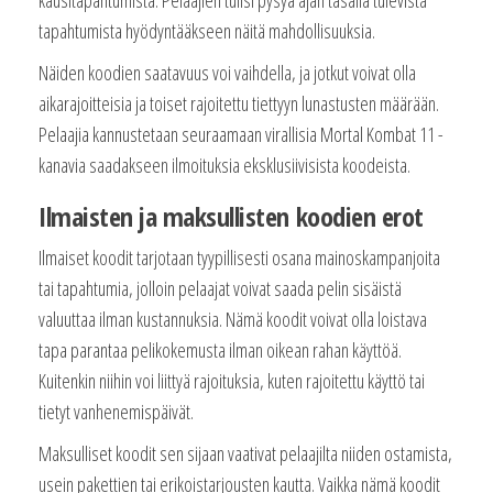
tapahtumista hyödyntääkseen näitä mahdollisuuksia.
Näiden koodien saatavuus voi vaihdella, ja jotkut voivat olla
aikarajoitteisia ja toiset rajoitettu tiettyyn lunastusten määrään.
Pelaajia kannustetaan seuraamaan virallisia Mortal Kombat 11 -
kanavia saadakseen ilmoituksia eksklusiivisista koodeista.
Ilmaisten ja maksullisten koodien erot
Ilmaiset koodit tarjotaan tyypillisesti osana mainoskampanjoita
tai tapahtumia, jolloin pelaajat voivat saada pelin sisäistä
valuuttaa ilman kustannuksia. Nämä koodit voivat olla loistava
tapa parantaa pelikokemusta ilman oikean rahan käyttöä.
Kuitenkin niihin voi liittyä rajoituksia, kuten rajoitettu käyttö tai
tietyt vanhenemispäivät.
Maksulliset koodit sen sijaan vaativat pelaajilta niiden ostamista,
usein pakettien tai erikoistarjousten kautta. Vaikka nämä koodit