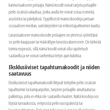
kannustaakseen pelaajia. Nämä koodit voivat tarjota pelaajille
pelin sisäistä valuuttaa, jonka avulla he voivat ostaa esineitä,
asusteita tai päivityksiä. Tyypillisesti mainoskoodeja jaetaan
sosiaalisen median, uutiskirjeiden tai erikoistapahtumien kautta.
Lunastaakseen mainoskoodin pelaajien on yleensä syötettävä
se pelin kauppaan tai määrättyyn lunastusalueeseen. On tärkeää
toimia nopeasti, sillä nämä koodit voivat olla rajoitetusti
saatavilla ja ne voivat vanhentua tietyn ajan kuluttua.
Eksklusiiviset tapahtumakoodit ja niiden
saatavuus
Eksklusiiviset tapahtumakoodit liittyvät tiettyihin pelin sisäisiin
tapahtumiin tai kampanjoihin, tarjoten pelaajille ainutlaatuisia
palkintoja, joita ei ehkä ole saatavilla muuten. Näitä koodeja voi
löytää turnauksista, erityisistä pelin vuosipäivistä tai
kausitapahtumista. Pelaajien tulisi pysyä ajan tasalla tulevista