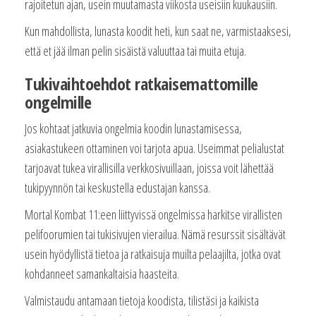
rajoitetun ajan, usein muutamasta viikosta useisiin kuukausiin.
Kun mahdollista, lunasta koodit heti, kun saat ne, varmistaaksesi,
että et jää ilman pelin sisäistä valuuttaa tai muita etuja.
Tukivaihtoehdot ratkaisemattomille
ongelmille
Jos kohtaat jatkuvia ongelmia koodin lunastamisessa,
asiakastukeen ottaminen voi tarjota apua. Useimmat pelialustat
tarjoavat tukea virallisilla verkkosivuillaan, joissa voit lähettää
tukipyynnön tai keskustella edustajan kanssa.
Mortal Kombat 11:een liittyvissä ongelmissa harkitse virallisten
pelifoorumien tai tukisivujen vierailua. Nämä resurssit sisältävät
usein hyödyllistä tietoa ja ratkaisuja muilta pelaajilta, jotka ovat
kohdanneet samankaltaisia haasteita.
Valmistaudu antamaan tietoja koodista, tilistäsi ja kaikista