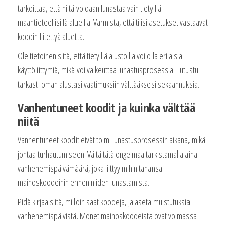
tarkoittaa, että niitä voidaan lunastaa vain tietyillä
maantieteellisillä alueilla. Varmista, että tilisi asetukset vastaavat
koodin liitettyä aluetta.
Ole tietoinen siitä, että tietyillä alustoilla voi olla erilaisia
käyttöliittymiä, mikä voi vaikeuttaa lunastusprosessia. Tutustu
tarkasti oman alustasi vaatimuksiin välttääksesi sekaannuksia.
Vanhentuneet koodit ja kuinka välttää
niitä
Vanhentuneet koodit eivät toimi lunastusprosessin aikana, mikä
johtaa turhautumiseen. Vältä tätä ongelmaa tarkistamalla aina
vanhenemispäivämäärä, joka liittyy mihin tahansa
mainoskoodeihin ennen niiden lunastamista.
Pidä kirjaa siitä, milloin saat koodeja, ja aseta muistutuksia
vanhenemispäivistä. Monet mainoskoodeista ovat voimassa