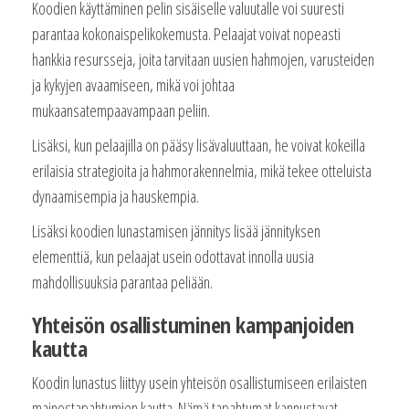
Koodien käyttäminen pelin sisäiselle valuutalle voi suuresti
parantaa kokonaispelikokemusta. Pelaajat voivat nopeasti
hankkia resursseja, joita tarvitaan uusien hahmojen, varusteiden
ja kykyjen avaamiseen, mikä voi johtaa
mukaansatempaavampaan peliin.
Lisäksi, kun pelaajilla on pääsy lisävaluuttaan, he voivat kokeilla
erilaisia strategioita ja hahmorakennelmia, mikä tekee otteluista
dynaamisempia ja hauskempia.
Lisäksi koodien lunastamisen jännitys lisää jännityksen
elementtiä, kun pelaajat usein odottavat innolla uusia
mahdollisuuksia parantaa peliään.
Yhteisön osallistuminen kampanjoiden
kautta
Koodin lunastus liittyy usein yhteisön osallistumiseen erilaisten
mainostapahtumien kautta. Nämä tapahtumat kannustavat