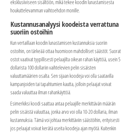
eksklusiiviseen sisältöön, mikä tekee koodin lunastamisesta
houkuttelevamman vaihtoehdon monille.
Kustannusanalyysi koodeista verrattuna
suoriin ostoihin
Kun vertaillaan koodin lunastamisen kustannuksia suoriin
ostoihin, on tärkeää ottaa huomioon mahdolliset säästöt. Suorat
ostot vaativat tyypillisesti pelaajilta oikean rahan käyttöä, usein 5
dollarista 100 dollariin vaihtelevien pelin sisäisten
valuuttamäärien osalta. Sen sijaan koodeja voi olla saatavilla
kampanjoiden tai tapahtumien kautta, jolloin pelaajat voivat
saada valuuttaa ilman rahankäyttöä.
Esimerkiksi koodi saattaa antaa pelaajille merkittävän määrän
pelin sisäistä valuuttaa, jonka arvo voi olla 10-20 dollaria, ilman
kustannuksia. Tämä voi johtaa merkittäviin säästöihin, erityisesti
jos pelaajat voivat kerätä useita koodeja ajan myötä. Kuitenkin