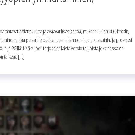
 parantavat pelattavuutta ja avaavat lisäsisältöä, mukaan lukien DLC-koodit,
aminen antaa pelaajille pääsyn uusiin hahmoihin ja ulkoasuihin, ja prosessi
lla ja PC:llä. Lisäksi peli tarjoaa erilaisia versioita, joista jokaisessa on
 on tärkeää […]