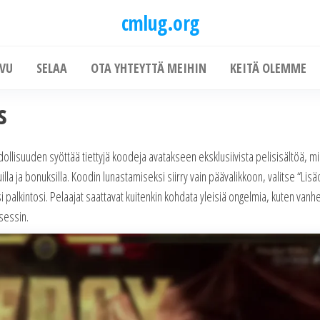
cmlug.org
IVU
SELAA
OTA YHTEYTTÄ MEIHIN
KEITÄ OLEMME
s
llisuuden syöttää tiettyjä koodeja avatakseen eksklusiivista pelisisältöä, m
la ja bonuksilla. Koodin lunastamiseksi siirry vain päävalikkoon, valitse “Lisä
i palkintosi. Pelaajat saattavat kuitenkin kohdata yleisiä ongelmia, kuten vanh
osessin.