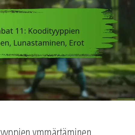
tyyppien ymmärtäminen,