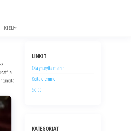
KIELI
LINKIT
ikä
Ota yhteyttä meihin
osat” ja
Keitä olemme
entuneita
Selaa
KATEGORIAT