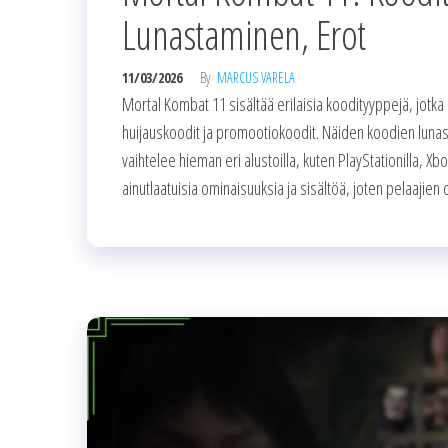
Lunastaminen, Erot
11/03/2026
By
MARCUS VARELA
Mortal Kombat 11 sisältää erilaisia koodityyppejä, jotka
huijauskoodit ja promootiokoodit. Näiden koodien lunast
vaihtelee hieman eri alustoilla, kuten PlayStationilla, Xboxi
ainutlaatuisia ominaisuuksia ja sisältöä, joten pelaajien