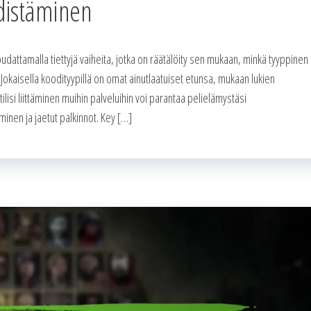
distäminen
udattamalla tiettyjä vaiheita, jotka on räätälöity sen mukaan, minkä tyyppinen
 Jokaisella koodityypillä on omat ainutlaatuiset etunsa, mukaan lukien
-tilisi liittäminen muihin palveluihin voi parantaa pelielämystäsi
inen ja jaetut palkinnot. Key […]