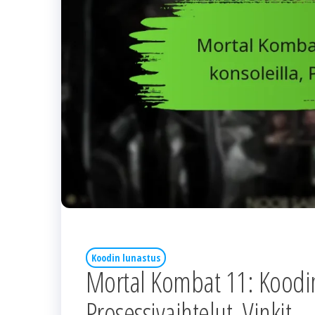
Koodin lunastus
Mortal Kombat 11: Koodin 
Prosessivaihtelut, Vinkit