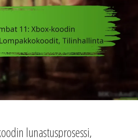
oodin lunastusprosessi,