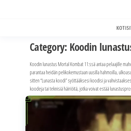
Skip
to
the
KOTIS
content
Category:
Koodin lunastu
Koodin lunastus Mortal Kombat 11:ssä antaa pelaajille mahdo
parantaa heidän pelikokemustaan uusilla hahmoilla, ulkoasuil
sitten “Lunasta koodi” syöttääksesi koodisi ja vahvistaakses
koodeja tai teknisiä häiriöitä, jotka voivat estää lunastuspr