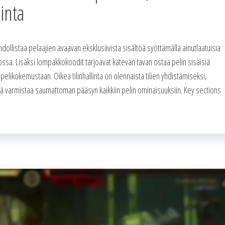
inta
llistaa pelaajien avaavan eksklusiivista sisältöä syöttämällä ainutlaatuisia
ossa. Lisäksi lompakkokoodit tarjoavat kätevän tavan ostaa pelin sisäisiä
pelikokemustaan. Oikea tilinhallinta on olennaista tilien yhdistämiseksi,
ikä varmistaa saumattoman pääsyn kaikkiin pelin ominaisuuksiin. Key sections