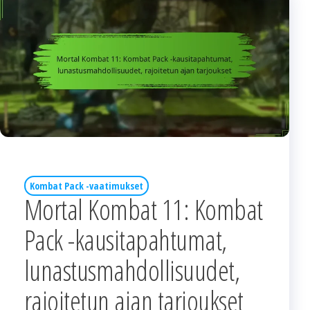
Kombat Pack -vaatimukset
Mortal Kombat 11: Kombat
Pack -kausitapahtumat,
lunastusmahdollisuudet,
rajoitetun ajan tarjoukset