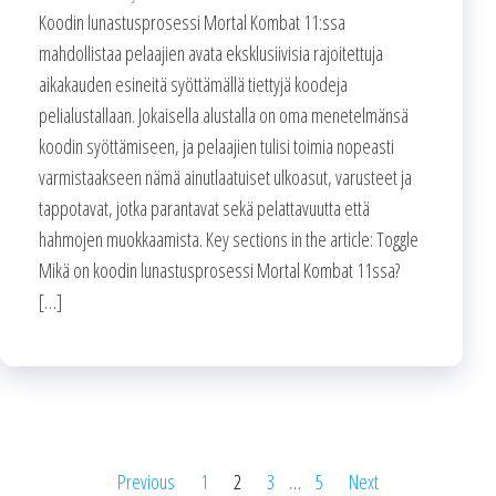
Koodin lunastusprosessi Mortal Kombat 11:ssa
mahdollistaa pelaajien avata eksklusiivisia rajoitettuja
aikakauden esineitä syöttämällä tiettyjä koodeja
pelialustallaan. Jokaisella alustalla on oma menetelmänsä
koodin syöttämiseen, ja pelaajien tulisi toimia nopeasti
varmistaakseen nämä ainutlaatuiset ulkoasut, varusteet ja
tappotavat, jotka parantavat sekä pelattavuutta että
hahmojen muokkaamista. Key sections in the article: Toggle
Mikä on koodin lunastusprosessi Mortal Kombat 11ssa?
[…]
Posts
Previous
1
2
3
…
5
Next