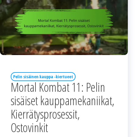
Pelin sisäinen kauppa -kiertueet
Mortal Kombat 11: Pelin
sisäiset kauppamekaniikat,
Kierrätysprosessit,
Ostovinkit