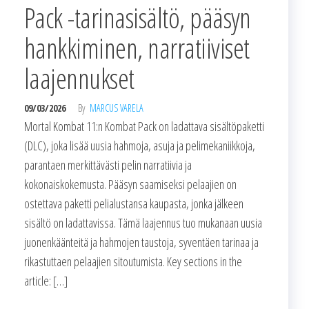
Pack -tarinasisältö, pääsyn
hankkiminen, narratiiviset
laajennukset
09/03/2026
By
MARCUS VARELA
Mortal Kombat 11:n Kombat Pack on ladattava sisältöpaketti
(DLC), joka lisää uusia hahmoja, asuja ja pelimekaniikkoja,
parantaen merkittävästi pelin narratiivia ja
kokonaiskokemusta. Pääsyn saamiseksi pelaajien on
ostettava paketti pelialustansa kaupasta, jonka jälkeen
sisältö on ladattavissa. Tämä laajennus tuo mukanaan uusia
juonenkäänteitä ja hahmojen taustoja, syventäen tarinaa ja
rikastuttaen pelaajien sitoutumista. Key sections in the
article: […]