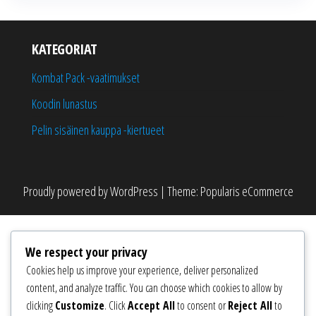
KATEGORIAT
Kombat Pack -vaatimukset
Koodin lunastus
Pelin sisäinen kauppa -kiertueet
Proudly powered by
WordPress
|
Theme:
Popularis eCommerce
We respect your privacy
Cookies help us improve your experience, deliver personalized
content, and analyze traffic. You can choose which cookies to allow by
clicking
Customize
. Click
Accept All
to consent or
Reject All
to