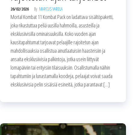
26/02/2026
By
MARCUS VARELA
Mortal Kombat 11 Kombat Pack on ladattava sisältöpaketti,
joka rikastuttaa peliä uusilla hahmoilla, asusteilla ja
eksklusiivisilla ominaisuuksilla. Koko vuoden ajan
kausitapahtumat tarjoavat pelaajille rajoitetun ajan
mahdollisuuksia osallistua ainutlaatuisiin haasteisiin ja
ansaita eksklusiivisia palkintoja, jotka usein liittyvät
lomapäiviin tai erityisiin tilaisuuksiin. Osallistumalla näihin
tapahtumiin ja lunastamalla koodeja, pelaajat voivat saada
eksklusiivisia pelin sisäisiä esineitä, jotka parantavat […]