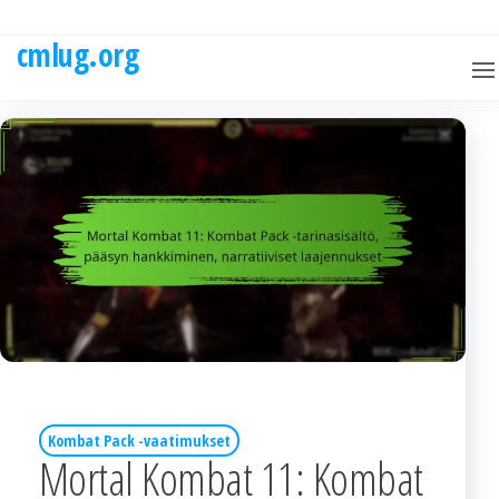
Skip
to
cmlug.org
the
content
Kombat Pack -vaatimukset
Mortal Kombat 11: Kombat